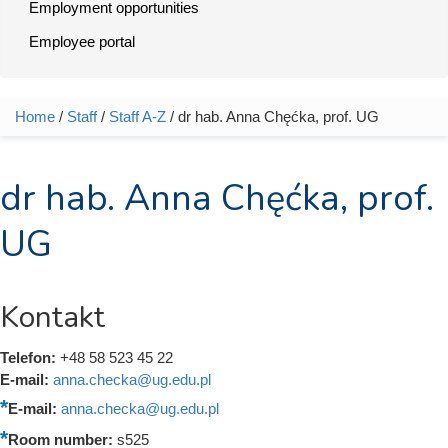
Employment opportunities
Employee portal
Home
/
Staff
/
Staff A-Z
/ dr hab. Anna Chęćka, prof. UG
You are here
dr hab. Anna Chęćka, prof.
UG
Kontakt
Telefon:
+48 58 523 45 22
E-mail:
anna.checka@ug.edu.pl
E-mail:
anna.checka@ug.edu.pl
Room number:
s525