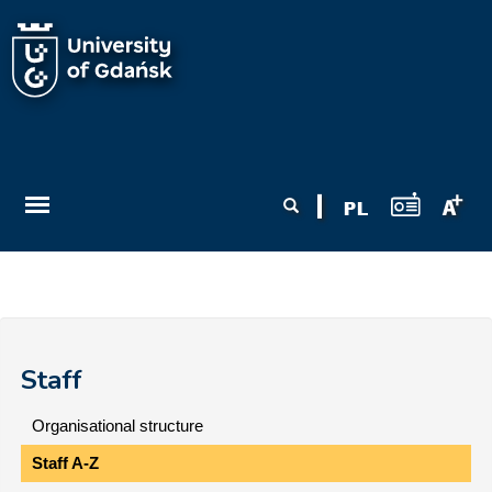
Skip to main content
Search form
Search
Staff
Organisational structure
Staff A-Z