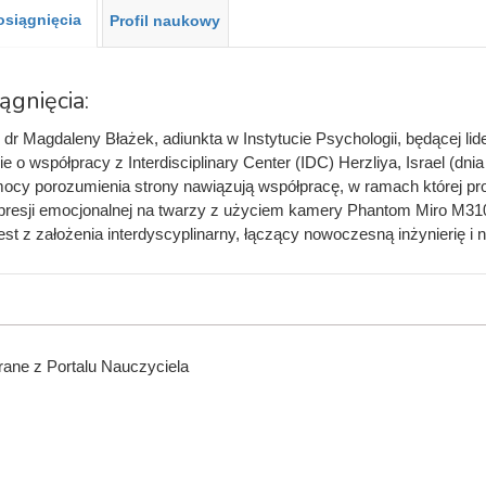
 osiągnięcia
Profil naukowy
iągnięcia:
y dr Magdaleny Błażek, adiunkta w Instytucie Psychologii, będącej l
e o współpracy z Interdisciplinary Center (IDC) Herzliya, Israel (dn
ocy porozumienia strony nawiązują współpracę, w ramach której pr
presji emocjonalnej na twarzy z użyciem kamery Phantom Miro M310. 
est z założenia interdyscyplinarny, łączący nowoczesną inżynierię i 
ane z Portalu Nauczyciela