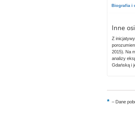
Biografia i
Inne os
Z inicjatyw
porozumieni
2015). Na m
analizy eks
Gdańską i j
–
Dane pobr