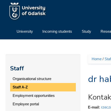
Skip to main content
University
Incoming students
Study
Resea
Home
/
Staf
You ar
Staff
dr ha
Organisational structure
Staff A-Z
Kontak
Employment opportunities
Employee portal
E-mail:
rzecz