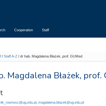
rch
Cooperation
Staff
f
/
Staff A-Z
/ dr hab. Magdalena Błażek, prof. GUMed
e here
b. Magdalena Błażek, prof
t
nik_rownosc@ug.edu.pl
,
magdalena.blazek@ug.edu.pl