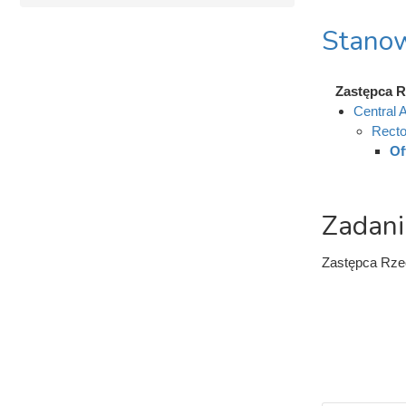
Stanow
Zastępca R
Central A
Recto
Of
Zadani
Zastępca Rzec