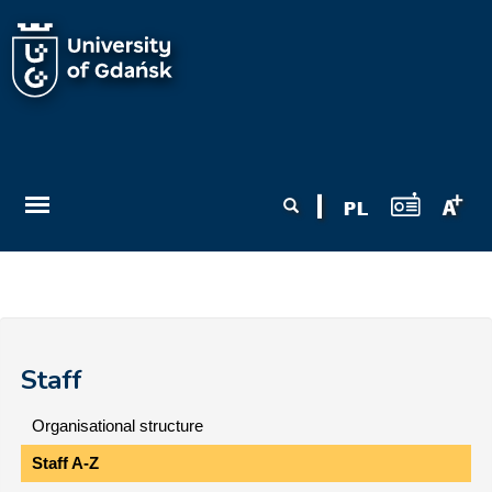
Skip to main content
Search form
Search
Staff
Organisational structure
Staff A-Z