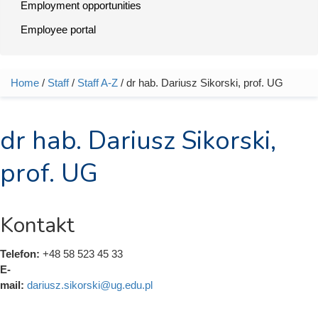
Employment opportunities
Employee portal
Home
/
Staff
/
Staff A-Z
/ dr hab. Dariusz Sikorski, prof. UG
You are here
dr hab. Dariusz Sikorski,
prof. UG
Kontakt
Telefon:
+48 58 523 45 33
E-
mail:
dariusz.sikorski@ug.edu.pl