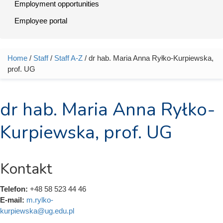
Employment opportunities
Employee portal
Home
/
Staff
/
Staff A-Z
/ dr hab. Maria Anna Ryłko-Kurpiewska,
You are here
prof. UG
dr hab. Maria Anna Ryłko-
Kurpiewska, prof. UG
Kontakt
Telefon:
+48 58 523 44 46
E-mail:
m.rylko-
kurpiewska@ug.edu.pl