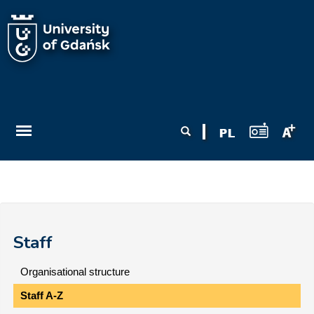
Skip to main content
Search form
Search
Staff
Organisational structure
Staff A-Z