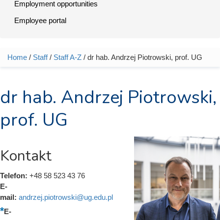
Employment opportunities
Employee portal
Home
/
Staff
/
Staff A-Z
/ dr hab. Andrzej Piotrowski, prof. UG
You are here
dr hab. Andrzej Piotrowski,
prof. UG
Kontakt
Telefon:
+48 58 523 43 76
E-
mail:
andrzej.piotrowski@ug.edu.pl
E-