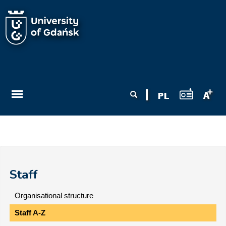
Skip to main content
Search form
Search
Staff
Organisational structure
Staff A-Z