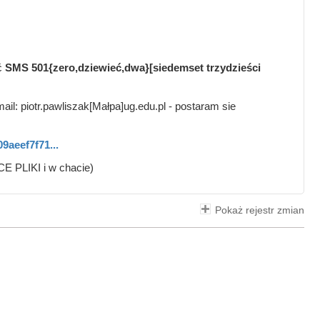
ć
SMS 501{zero,dziewieć,dwa}[siedemset trzydzieści
mail: piotr.pawliszak[Małpa]ug.edu.pl - postaram sie
9aeef7f71...
LIKI i w chacie)
Pokaż rejestr zmian