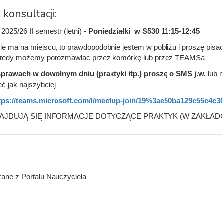
 konsultacji:
2025/26 II semestr (letni) -
Poniedziałki w S530 11:15-12:45
nie ma na miejscu, to prawdopodobnie jestem w pobliżu i proszę pisa
wtedy możemy porozmawiac przez komórkę lub przez TEAMSa
sprawach w dowolnym dniu (praktyki itp.) proszę o SMS j.w.
lub 
ć jak najszybciej
tps://teams.microsoft.com/l/meetup-join/19%3ae50ba129c55c4c30
AJDUJĄ SIĘ INFORMACJE DOTYCZĄCE PRAKTYK (W ZAKŁADCE P
ane z Portalu Nauczyciela