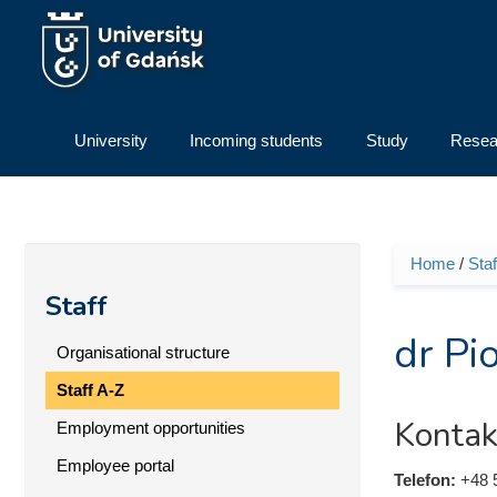
Skip to main content
University
Incoming students
Study
Resea
Home
/
Staf
You ar
Staff
dr Pi
Organisational structure
Staff A-Z
Kontak
Employment opportunities
Employee portal
Telefon:
+48 