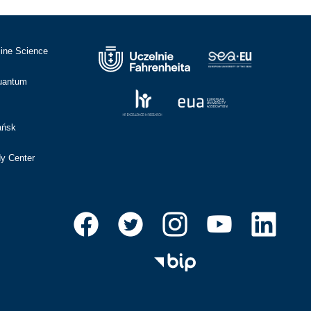
cine Science
Quantum
ańsk
dy Center