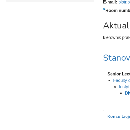
E-mail:
piotr
Room numb
Aktual
kierownik pra
Stanow
Senior Lec
Faculty 
Instyt
Di
Konsultacje