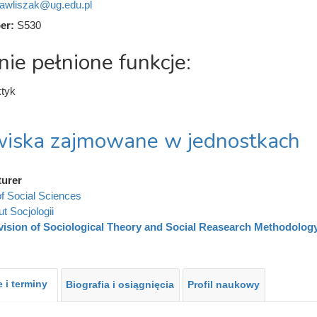
.pawliszak@ug.edu.pl
er:
S530
nie pełnione funkcje:
ktyk
iska zajmowane w jednostkach
turer
of Social Sciences
ut Socjologii
vision of Sociological Theory and Social Reasearch Methodolog
 i terminy
Biografia i osiągnięcia
Profil naukowy