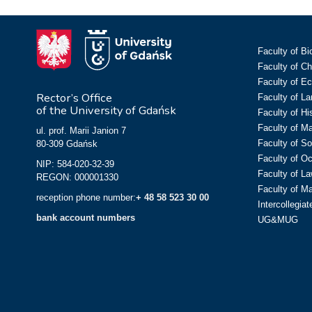
Faculty of Bi
Faculty of C
Faculty of E
Rector’s Office
Faculty of L
of the University of Gdańsk
Faculty of Hi
Faculty of M
ul. prof. Marii Janion 7
Faculty of So
80-309 Gdańsk
Faculty of O
NIP: 584-020-32-39
Faculty of La
REGON: 000001330
Faculty of M
reception phone number:
+ 48 58 523 30 00
Intercollegia
bank account numbers
UG&MUG