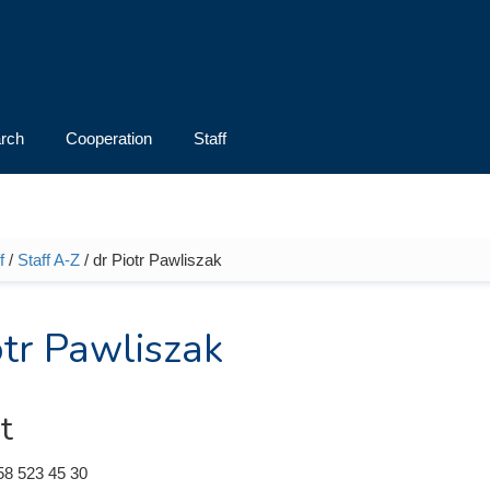
rch
Cooperation
Staff
f
/
Staff A-Z
/ dr Piotr Pawliszak
e here
otr Pawliszak
t
58 523 45 30