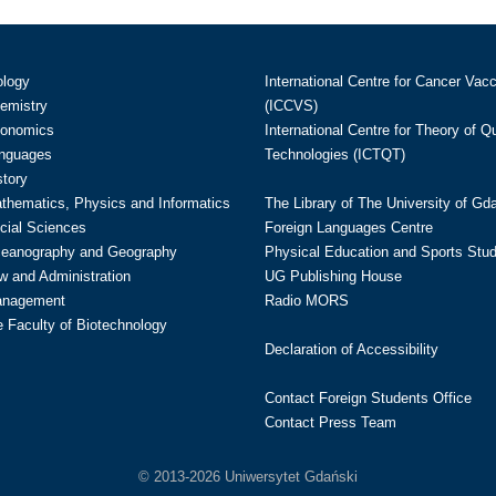
ology
International Centre for Cancer Vac
hemistry
(ICCVS)
conomics
International Centre for Theory of 
anguages
Technologies (ICTQT)
story
athematics, Physics and Informatics
The Library of The University of Gd
cial Sciences
Foreign Languages Centre
ceanography and Geography
Physical Education and Sports Stu
w and Administration
UG Publishing House
anagement
Radio MORS
te Faculty of Biotechnology
Declaration of Accessibility
Contact Foreign Students Office
Contact Press Team
© 2013-2026 Uniwersytet Gdański