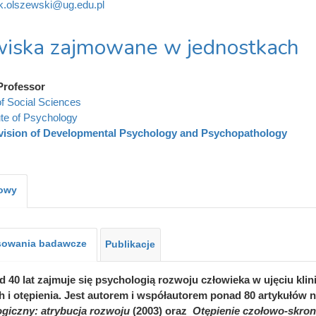
k.olszewski@ug.edu.pl
iska zajmowane w jednostkach
Professor
of Social Sciences
tute of Psychology
vision of Developmental Psychology and Psychopathology
kowy
sowania badawcze
Publikacje
 40 lat zajmuje się psychologią rozwoju człowieka w ujęciu kli
h i otępienia. Jest autorem i współautorem ponad 80 artykułów 
giczny: atrybucja rozwoju
(2003) oraz
Otępienie czołowo-skron