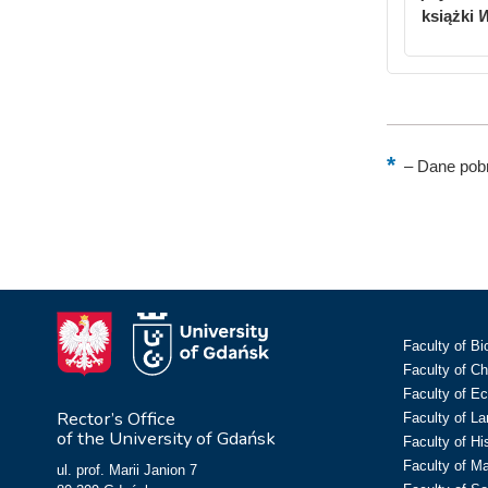
książki
W
–
Dane pobr
Faculty of Bi
Faculty of C
Faculty of E
Rector’s Office
Faculty of L
of the University of Gdańsk
Faculty of Hi
Faculty of M
ul. prof. Marii Janion 7