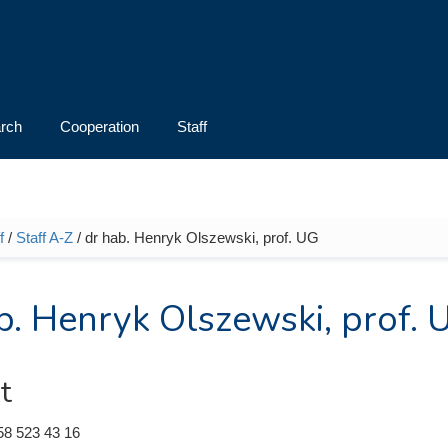
rch
Cooperation
Staff
f
/
Staff A-Z
/ dr hab. Henryk Olszewski, prof. UG
e here
b. Henryk Olszewski, prof. 
t
58 523 43 16