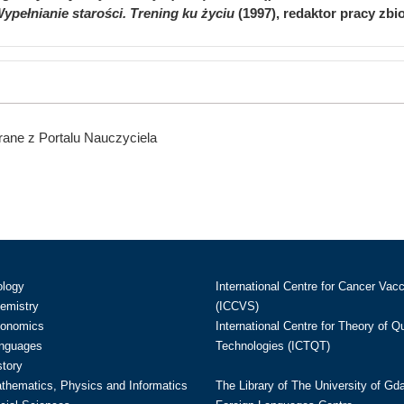
ypełnianie starości. Trening ku życiu
(1997), redaktor pracy zb
ane z Portalu Nauczyciela
ology
International Centre for Cancer Vac
hemistry
(ICCVS)
conomics
International Centre for Theory of 
anguages
Technologies (ICTQT)
story
athematics, Physics and Informatics
The Library of The University of Gd