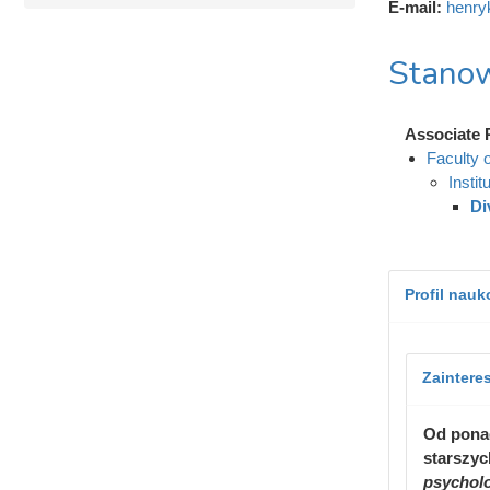
E-mail:
henry
Stanow
Associate 
Faculty 
Insti
Di
Profil nau
Zaintere
Od ponad
starszyc
psycholo