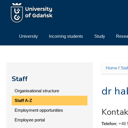
Skip to main content
University
Incoming students
Study
Resea
Home
/
Staf
You ar
Staff
dr ha
Organisational structure
Staff A-Z
Kontak
Employment opportunities
Employee portal
Telefon:
+48 