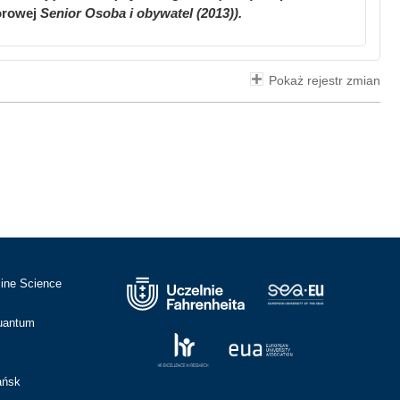
iorowej
Senior Osoba i obywatel (2013)).
Pokaż rejestr zmian
cine Science
Quantum
ańsk