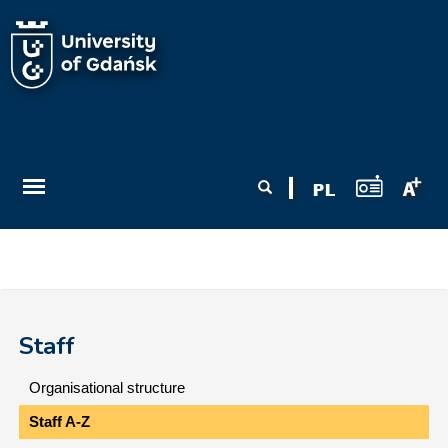
Skip to main content
Search form
Search
Staff
Organisational structure
Staff A-Z