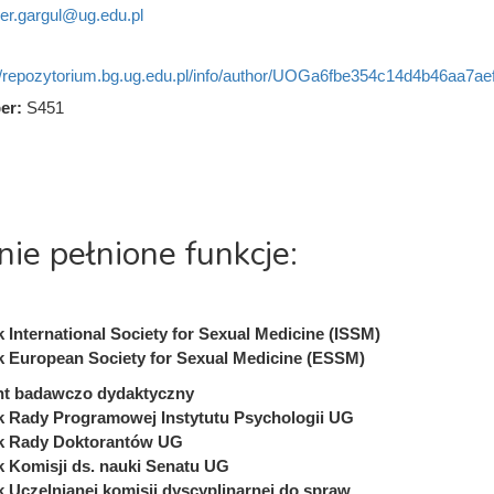
er.gargul@ug.edu.pl
//repozytorium.bg.ug.edu.pl/info/author/UOGa6fbe354c14d4b46aa7ae
er:
S451
nie pełnione funkcje:
 International Society for Sexual Medicine (ISSM)
 European Society for Sexual Medicine (ESSM)
nt badawczo dydaktyczny
 Rady Programowej Instytutu Psychologii UG
k Rady Doktorantów UG
 Komisji ds. nauki Senatu UG
 Uczelnianej komisji dyscyplinarnej do spraw