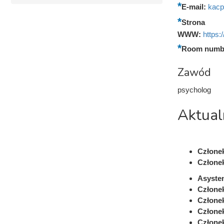
E-mail:
kacp
Strona
WWW:
https:
Room numb
Zawód
psycholog
Aktual
Członek
Członek
Asyste
Członek
Człone
Członek
Członek