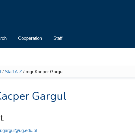
rch
Cooperation
Staff
f
/
Staff A-Z
/ mgr Kacper Gargul
e here
acper Gargul
t
r.gargul@ug.edu.pl