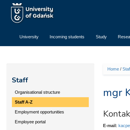
Skip to main content
University
Incoming students
Study
Resea
Home
/
Staf
You ar
Staff
mgr K
Organisational structure
Staff A-Z
Kontak
Employment opportunities
Employee portal
E-mail:
kacpe