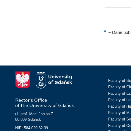
–
Dane pobr
Faculty of Bi
Faculty of C
Faculty of E
Rector’s Office
Faculty of L
of the University of Gdańsk
Faculty of Hi
Faculty of M
ul. prof. Marii Janion 7
Faculty of So
80-309 Gdańsk
Faculty of O
NIP: 584-020-32-39