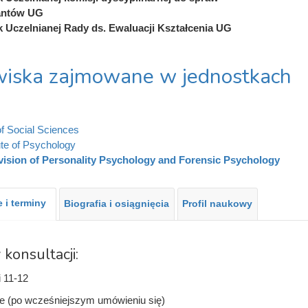
antów UG
 Uczelnianej Rady ds. Ewaluacji Kształcenia UG
iska zajmowane w jednostkach
of Social Sciences
tute of Psychology
vision of Personality Psychology and Forensic Psychology
 i terminy
Biografia i osiągnięcia
Profil naukowy
 konsultacji:
i 11-12
ne (po wcześniejszym umówieniu się)