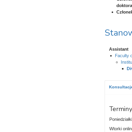
doktor
Członek
Stanow
Assistant
Faculty 
Insti
Di
Konsultacje
Terminy
Poniedziałk
Wtorki onli