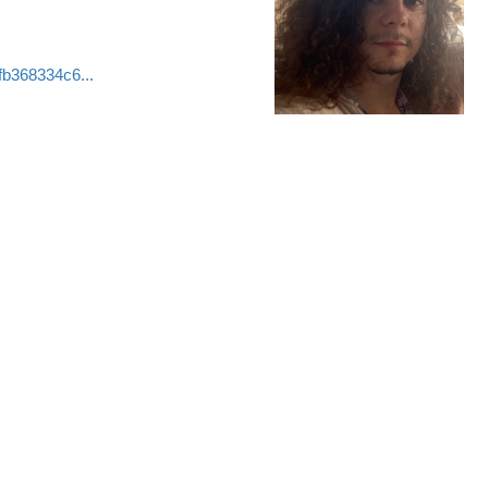
fb368334c6...