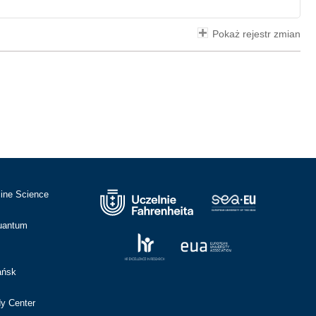
Pokaż rejestr zmian
cine Science
Quantum
ańsk
dy Center