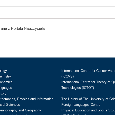
ane z Portalu Nauczyciela
ology
International Centre for Cancer Vac
hemistry
(ICCVS)
conomics
International Centre for Theory of 
anguages
Technologies (ICTQT)
story
athematics, Physics and Informatics
The Library of The University of Gd
cial Sciences
Foreign Languages Centre
ceanography and Geography
Physical Education and Sports Stu