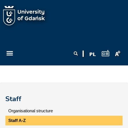
Skip to main content
Search form
Search
Staff
Organisational structure
Staff A-Z