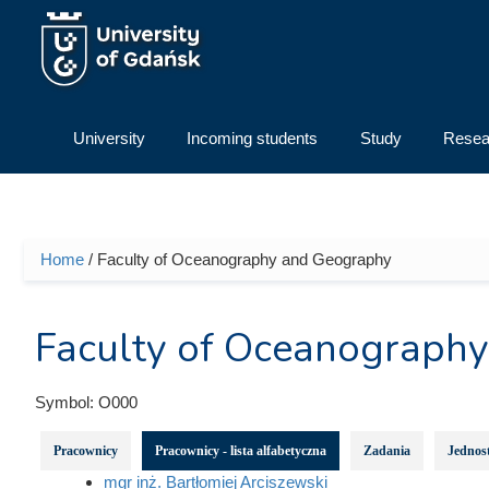
Skip to main content
University
Incoming students
Study
Resea
Home
/ Faculty of Oceanography and Geography
You are here
Faculty of Oceanograph
Symbol:
O000
Pracownicy
Pracownicy - lista alfabetyczna
Zadania
Jednost
mgr inż. Bartłomiej Arciszewski