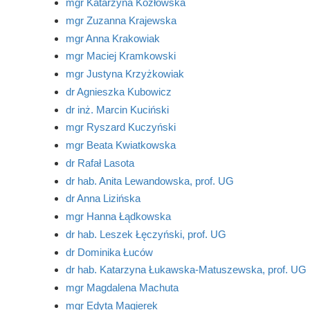
mgr Katarzyna Kozłowska
mgr Zuzanna Krajewska
mgr Anna Krakowiak
mgr Maciej Kramkowski
mgr Justyna Krzyżkowiak
dr Agnieszka Kubowicz
dr inż. Marcin Kuciński
mgr Ryszard Kuczyński
mgr Beata Kwiatkowska
dr Rafał Lasota
dr hab. Anita Lewandowska, prof. UG
dr Anna Lizińska
mgr Hanna Łądkowska
dr hab. Leszek Łęczyński, prof. UG
dr Dominika Łuców
dr hab. Katarzyna Łukawska-Matuszewska, prof. UG
mgr Magdalena Machuta
mgr Edyta Magierek