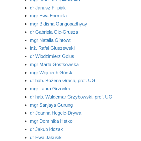
dr Janusz Filipiak
mgr Ewa Formela
mgr Bidisha Gangopadhyay
dr Gabriela Gic-Grusza
mgr Natalia Gintowt
inż. Rafał Głuszewski
dr Włodzimierz Golus
mgr Marta Gostkowska
mgr Wojciech Górski
dr hab. Bożena Graca, prof. UG
mgr Laura Grzonka
dr hab. Waldemar Grzybowski, prof. UG
mgr Sanjaya Gurung
dr Joanna Hegele-Drywa
mgr Dominika Hetko
dr Jakub Idczak
dr Ewa Jakusik