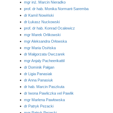
mgr inż. Marcin Nieradko
prof. dr hab. Monika Normant-Saremba
dr Kamil Nowiński
dr Łukasz Nuckowski
prof. dr hab. Konrad Ocalewicz
mgr Marek Orlikowski
mgr Aleksandra Orłowska
mgr Maria Osińska
dr Małgorzata Owczarek
mgr Anjaly Pacheerikattil
dr Dominik Pałgan
dr Ligia Panasiak
dr Anna Panasiuk
dr hab. Marcin Paszkuta
dr Iwona Pawliczka vel Pawlik
mgr Marlena Pawłowska
dr Patryk Pezacki
mgr Patryk Pezecki