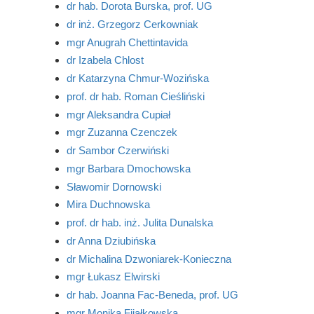
dr hab. Dorota Burska, prof. UG
dr inż. Grzegorz Cerkowniak
mgr Anugrah Chettintavida
dr Izabela Chlost
dr Katarzyna Chmur-Wozińska
prof. dr hab. Roman Cieśliński
mgr Aleksandra Cupiał
mgr Zuzanna Czenczek
dr Sambor Czerwiński
mgr Barbara Dmochowska
Sławomir Dornowski
Mira Duchnowska
prof. dr hab. inż. Julita Dunalska
dr Anna Dziubińska
dr Michalina Dzwoniarek-Konieczna
mgr Łukasz Elwirski
dr hab. Joanna Fac-Beneda, prof. UG
mgr Monika Fijałkowska